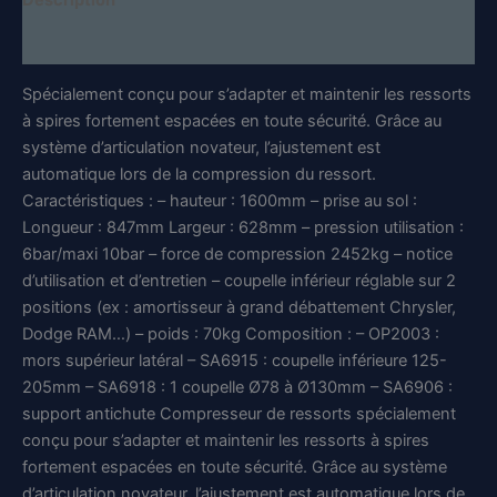
Description
-
OP
Informations complémentaires
3221
-
Spécialement conçu pour s’adapter et maintenir les ressorts
CLAS
Equipements
à spires fortement espacées en toute sécurité. Grâce au
système d’articulation novateur, l’ajustement est
automatique lors de la compression du ressort.
Caractéristiques : – hauteur : 1600mm – prise au sol :
Longueur : 847mm Largeur : 628mm – pression utilisation :
6bar/maxi 10bar – force de compression 2452kg – notice
d’utilisation et d’entretien – coupelle inférieur réglable sur 2
positions (ex : amortisseur à grand débattement Chrysler,
Dodge RAM…) – poids : 70kg Composition : – OP2003 :
mors supérieur latéral – SA6915 : coupelle inférieure 125-
205mm – SA6918 : 1 coupelle Ø78 à Ø130mm – SA6906 :
support antichute Compresseur de ressorts spécialement
conçu pour s’adapter et maintenir les ressorts à spires
fortement espacées en toute sécurité. Grâce au système
d’articulation novateur, l’ajustement est automatique lors de