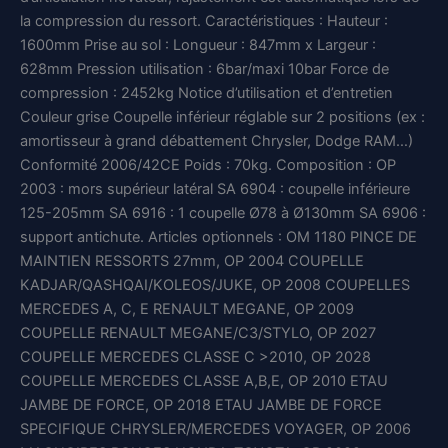
la compression du ressort. Caractéristiques : Hauteur :
1600mm Prise au sol : Longueur : 847mm x Largeur :
628mm Pression utilisation : 6bar/maxi 10bar Force de
compression : 2452kg Notice d’utilisation et d’entretien
Couleur grise Coupelle inférieur réglable sur 2 positions (ex :
amortisseur à grand débattement Chrysler, Dodge RAM…)
Conformité 2006/42CE Poids : 70kg. Composition : OP
2003 : mors supérieur latéral SA 6904 : coupelle inférieure
125-205mm SA 6916 : 1 coupelle Ø78 à Ø130mm SA 6906 :
support antichute. Articles optionnels : OM 1180 PINCE DE
MAINTIEN RESSORTS 27mm, OP 2004 COUPELLE
KADJAR/QASHQAI/KOLEOS/JUKE, OP 2008 COUPELLES
MERCEDES A, C, E RENAULT MEGANE, OP 2009
COUPELLE RENAULT MEGANE/C3/STYLO, OP 2027
COUPELLE MERCEDES CLASSE C >2010, OP 2028
COUPELLE MERCEDES CLASSE A,B,E, OP 2010 ETAU
JAMBE DE FORCE, OP 2018 ETAU JAMBE DE FORCE
SPECIFIQUE CHRYSLER/MERCEDES VOYAGER, OP 2006