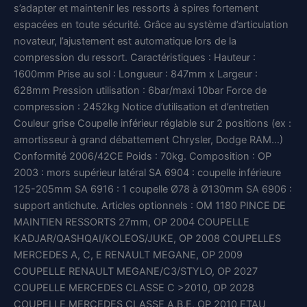
s’adapter et maintenir les ressorts à spires fortement
initial
actuel
espacées en toute sécurité. Grâce au système d’articulation
était :
est :
novateur, l’ajustement est automatique lors de la
compression du ressort. Caractéristiques : Hauteur :
3228,32 €.
2690,27 €.
1600mm Prise au sol : Longueur : 847mm x Largeur :
628mm Pression utilisation : 6bar/maxi 10bar Force de
compression : 2452kg Notice d’utilisation et d’entretien
Couleur grise Coupelle inférieur réglable sur 2 positions (ex :
amortisseur à grand débattement Chrysler, Dodge RAM…)
Conformité 2006/42CE Poids : 70kg. Composition : OP
2003 : mors supérieur latéral SA 6904 : coupelle inférieure
125-205mm SA 6916 : 1 coupelle Ø78 à Ø130mm SA 6906 :
support antichute. Articles optionnels : OM 1180 PINCE DE
MAINTIEN RESSORTS 27mm, OP 2004 COUPELLE
KADJAR/QASHQAI/KOLEOS/JUKE, OP 2008 COUPELLES
MERCEDES A, C, E RENAULT MEGANE, OP 2009
COUPELLE RENAULT MEGANE/C3/STYLO, OP 2027
COUPELLE MERCEDES CLASSE C >2010, OP 2028
COUPELLE MERCEDES CLASSE A,B,E, OP 2010 ETAU