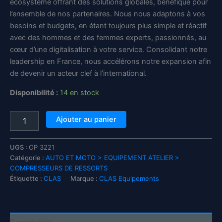
écosystème offrant des solutions globales, bénéfique pour
l’ensemble de nos partenaires. Nous nous adaptons à vos
besoins et budgets, en étant toujours plus simple et réactif
avec des hommes et des femmes experts, passionnés, au
cœur d’une digitalisation à votre service. Consolidant notre
leadership en France, nous accélérons notre expansion afin
de devenir un acteur clef à l’international.
Disponibilité :
14 en stock
quantité
Ajouter au panier
de
Compresseur
de
UGS :
OP 3221
ressorts
Catégorie :
AUTO ET MOTO > EQUIPEMENT ATELIER >
pneumatique
COMPRESSEURS DE RESSORTS
renforcé
Étiquette :
CLAS
Marque :
CLAS Equipements
à
mors
articulés
2,4T