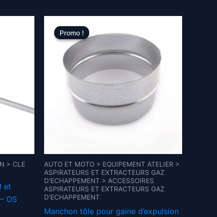
Promo !
Promo !
N > CLE
AUTO ET MOTO > EQUIPEMENT ATELIER >
ASPIRATEURS ET EXTRACTEURS GAZ
D'ECHAPPEMENT > ACCESSOIRES
 et
ASPIRATEURS ET EXTRACTEURS GAZ
D'ECHAPPEMENT
 – OS
Manchon tôle pour gaine d’expulsion