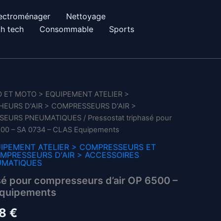
ectroménager
Nettoyage
h tech
Consommable
Sports
 ET MOTO > EQUIPEMENT ATELIER >
EURS D'AIR > COMPRESSEURS D'AIR >
SEURS PNEUMATIQUES
/ Pressostat triphasé pour
500 – SA 0734 – CLAS Equipements
IPEMENT ATELIER > COMPRESSEURS ET
OMPRESSEURS D'AIR > ACCESSOIRES
UMATIQUES
sé pour compresseurs d’air OP 6500 –
Equipements
Le
28
€