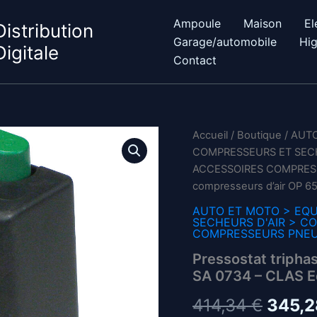
Ampoule
Maison
El
Distribution
Garage/automobile
Hig
Digitale
Contact
Accueil
/
Boutique
/
AUTO
COMPRESSEURS ET SECH
ACCESSOIRES COMPRES
compresseurs d’air OP 6
AUTO ET MOTO > EQU
SECHEURS D'AIR > C
COMPRESSEURS PNE
Pressostat tripha
SA 0734 – CLAS 
Le
414,34
€
345,