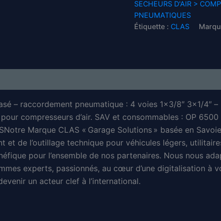
SECHEURS D'AIR > COM
PNEUMATIQUES
Étiquette :
CLAS
Marqu
phasé – raccordement pneumatique : 4 voies 1×3/8″ 3×1/4″ – p
asé pour compresseurs d’air. SAV et consommables : OP 
e Marque CLAS « Garage Solutions » basée en Savoie (F
 et de l’outillage technique pour véhicules légers, utilitair
néfique pour l’ensemble de nos partenaires. Nous nous ada
mmes experts, passionnés, au cœur d’une digitalisation à vo
venir un acteur clef à l’international.