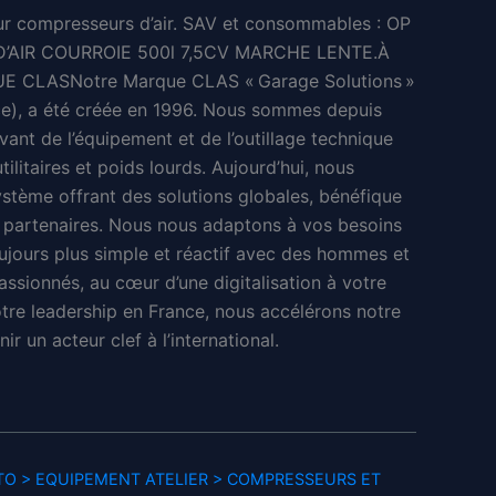
prix
ur compresseurs d’air. SAV et consommables : OP
AIR COURROIE 500l 7,5CV MARCHE LENTE.À
actuel
 CLASNotre Marque CLAS « Garage Solutions »
est :
ce), a été créée en 1996. Nous sommes depuis
vant de l’équipement et de l’outillage technique
4 €.
345,28 €.
tilitaires et poids lourds. Aujourd’hui, nous
stème offrant des solutions globales, bénéfique
 partenaires. Nous nous adaptons à vos besoins
oujours plus simple et réactif avec des hommes et
ssionnés, au cœur d’une digitalisation à votre
otre leadership en France, nous accélérons notre
r un acteur clef à l’international.
O > EQUIPEMENT ATELIER > COMPRESSEURS ET