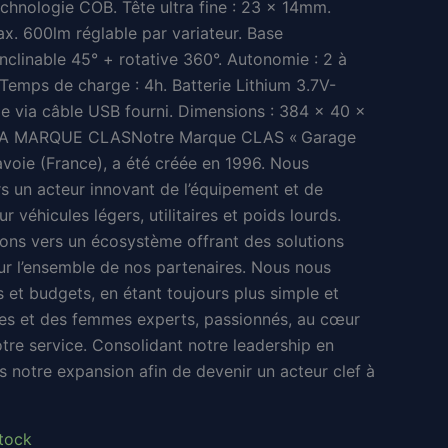
Technologie COB. Tête ultra fine : 23 x 14mm.
actuel
ax. 600lm réglable par variateur. Base
est :
nclinable 45° + rotative 360°. Autonomie : 2 à
. Temps de charge : 4h. Batterie Lithium 3.7V-
€.
28,91 €.
 via câble USB fourni. Dimensions : 384 x 40 x
A MARQUE CLASNotre Marque CLAS « Garage
avoie (France), a été créée en 1996. Nous
 un acteur innovant de l’équipement et de
ur véhicules légers, utilitaires et poids lourds.
uons vers un écosystème offrant des solutions
ur l’ensemble de nos partenaires. Nous nous
 et budgets, en étant toujours plus simple et
es et des femmes experts, passionnés, au cœur
votre service. Consolidant notre leadership en
s notre expansion afin de devenir un acteur clef à
tock