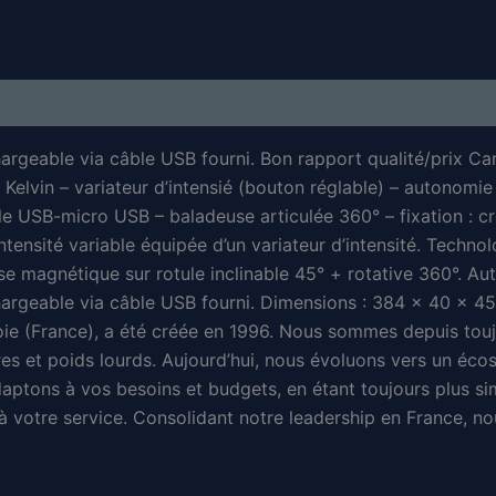
argeable via câble USB fourni. Bon rapport qualité/prix Car
elvin – variateur d’intensié (bouton réglable) – autonomie 
âble USB-micro USB – baladeuse articulée 360° – fixation 
ntensité variable équipée d’un variateur d’intensité. Technol
se magnétique sur rotule inclinable 45° + rotative 360°. Au
echargeable via câble USB fourni. Dimensions : 384 x 4
e (France), a été créée en 1996. Nous sommes depuis toujo
taires et poids lourds. Aujourd’hui, nous évoluons vers un éc
daptons à vos besoins et budgets, en étant toujours plus 
 à votre service. Consolidant notre leadership en France, n