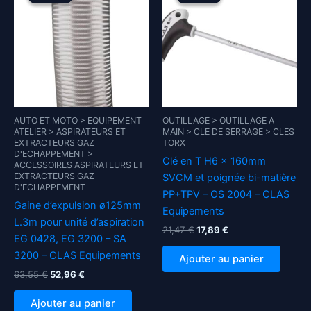
AUTO ET MOTO > EQUIPEMENT
OUTILLAGE > OUTILLAGE A
ATELIER > ASPIRATEURS ET
MAIN > CLE DE SERRAGE > CLES
EXTRACTEURS GAZ
TORX
D'ECHAPPEMENT >
Clé en T H6 x 160mm
ACCESSOIRES ASPIRATEURS ET
EXTRACTEURS GAZ
SVCM et poignée bi-matière
D'ECHAPPEMENT
PP+TPV – OS 2004 – CLAS
Gaine d’expulsion ø125mm
Equipements
L.3m pour unité d’aspiration
Le
Le
21,47
€
17,89
€
EG 0428, EG 3200 – SA
prix
prix
initial
actuel
3200 – CLAS Equipements
Ajouter au panier
était :
est :
Le
Le
63,55
€
52,96
€
21,47 €.
17,89 €.
prix
prix
initial
actuel
Ajouter au panier
était :
est :