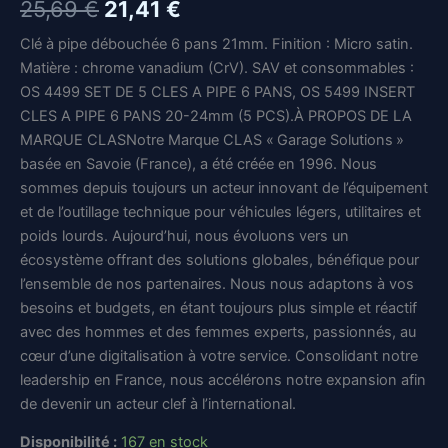
Le
Le
25,69
€
21,41
€
prix
prix
Clé à pipe débouchée 6 pans 21mm. Finition : Micro satin.
Matière : chrome vanadium (CrV). SAV et consommables :
initial
actuel
OS 4499 SET DE 5 CLES A PIPE 6 PANS, OS 5499 INSERT
était :
est :
CLES A PIPE 6 PANS 20-24mm (5 PCS).À PROPOS DE LA
MARQUE CLASNotre Marque CLAS « Garage Solutions »
25,69 €.
21,41 €.
basée en Savoie (France), a été créée en 1996. Nous
sommes depuis toujours un acteur innovant de l’équipement
et de l’outillage technique pour véhicules légers, utilitaires et
poids lourds. Aujourd’hui, nous évoluons vers un
écosystème offrant des solutions globales, bénéfique pour
l’ensemble de nos partenaires. Nous nous adaptons à vos
besoins et budgets, en étant toujours plus simple et réactif
avec des hommes et des femmes experts, passionnés, au
cœur d’une digitalisation à votre service. Consolidant notre
leadership en France, nous accélérons notre expansion afin
de devenir un acteur clef à l’international.
Disponibilité :
167 en stock