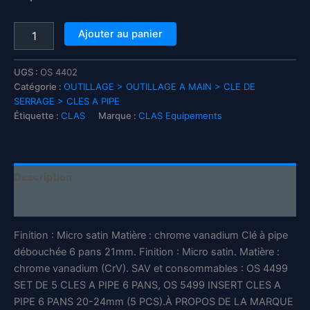
quantité
Ajouter au panier
de
Clé
à
UGS :
OS 4402
pipe
Catégorie :
OUTILLAGE > OUTILLAGE A MAIN > CLE DE
6
SERRAGE > CLES A PIPE
pans
Étiquette :
CLAS
Marque :
CLAS Equipements
21mm
CrV
-
OS
Description
4402
-
Informations complémentaires
CLAS
Equipements
Finition : Micro satin Matière : chrome vanadium Clé à pipe
débouchée 6 pans 21mm. Finition : Micro satin. Matière :
chrome vanadium (CrV). SAV et consommables : OS 4499
SET DE 5 CLES A PIPE 6 PANS, OS 5499 INSERT CLES A
PIPE 6 PANS 20-24mm (5 PCS).À PROPOS DE LA MARQUE