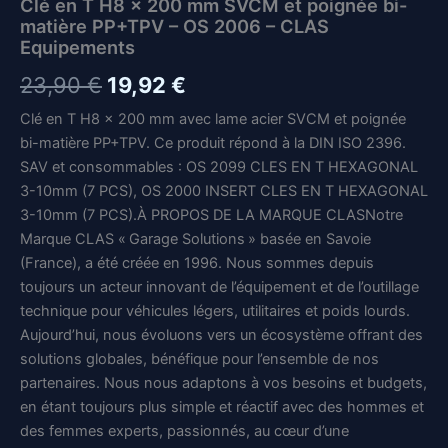
Clé en T H8 x 200 mm SVCM et poignée bi-
matière PP+TPV – OS 2006 – CLAS
Equipements
Le
Le
23,90
€
19,92
€
prix
prix
Clé en T H8 x 200 mm avec lame acier SVCM et poignée
bi-matière PP+TPV. Ce produit répond à la DIN ISO 2396.
initial
actuel
SAV et consommables : OS 2099 CLES EN T HEXAGONAL
était :
est :
3-10mm (7 PCS), OS 2000 INSERT CLES EN T HEXAGONAL
3-10mm (7 PCS).À PROPOS DE LA MARQUE CLASNotre
23,90 €.
19,92 €.
Marque CLAS « Garage Solutions » basée en Savoie
(France), a été créée en 1996. Nous sommes depuis
toujours un acteur innovant de l’équipement et de l’outillage
technique pour véhicules légers, utilitaires et poids lourds.
Aujourd’hui, nous évoluons vers un écosystème offrant des
solutions globales, bénéfique pour l’ensemble de nos
partenaires. Nous nous adaptons à vos besoins et budgets,
en étant toujours plus simple et réactif avec des hommes et
des femmes experts, passionnés, au cœur d’une