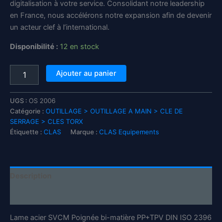
digitalisation à votre service. Consolidant notre leadership
en France, nous accélérons notre expansion afin de devenir
un acteur clef à l’international.
Disponibilité :
12 en stock
quantité
Ajouter au panier
de
Clé
en
UGS :
OS 2006
T
Catégorie :
OUTILLAGE > OUTILLAGE A MAIN > CLE DE
H8
SERRAGE > CLES TORX
x
Étiquette :
CLAS
Marque :
CLAS Equipements
200
mm
SVCM
et
Description
poignée
bi-
Informations complémentaires
matière
PP+TPV
Lame acier SVCM Poignée bi-matière PP+TPV DIN ISO 2396
-