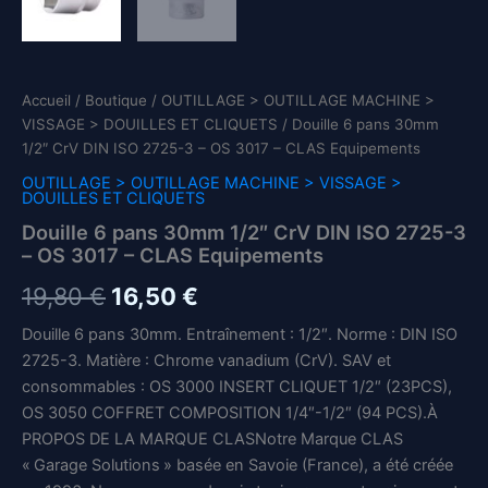
Accueil
/
Boutique
/
OUTILLAGE > OUTILLAGE MACHINE >
VISSAGE > DOUILLES ET CLIQUETS
/ Douille 6 pans 30mm
1/2″ CrV DIN ISO 2725-3 – OS 3017 – CLAS Equipements
OUTILLAGE > OUTILLAGE MACHINE > VISSAGE >
DOUILLES ET CLIQUETS
Douille 6 pans 30mm 1/2″ CrV DIN ISO 2725-3
– OS 3017 – CLAS Equipements
Le
Le
19,80
€
16,50
€
prix
prix
Douille 6 pans 30mm. Entraînement : 1/2″. Norme : DIN ISO
2725-3. Matière : Chrome vanadium (CrV). SAV et
initial
actuel
consommables : OS 3000 INSERT CLIQUET 1/2″ (23PCS),
était :
est :
OS 3050 COFFRET COMPOSITION 1/4″-1/2″ (94 PCS).À
PROPOS DE LA MARQUE CLASNotre Marque CLAS
19,80 €.
16,50 €.
« Garage Solutions » basée en Savoie (France), a été créée