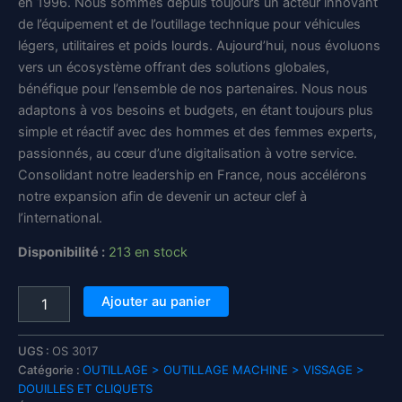
en 1996. Nous sommes depuis toujours un acteur innovant
de l’équipement et de l’outillage technique pour véhicules
légers, utilitaires et poids lourds. Aujourd’hui, nous évoluons
vers un écosystème offrant des solutions globales,
bénéfique pour l’ensemble de nos partenaires. Nous nous
adaptons à vos besoins et budgets, en étant toujours plus
simple et réactif avec des hommes et des femmes experts,
passionnés, au cœur d’une digitalisation à votre service.
Consolidant notre leadership en France, nous accélérons
notre expansion afin de devenir un acteur clef à
l’international.
Disponibilité :
213 en stock
quantité
Ajouter au panier
de
Douille
6
UGS :
OS 3017
pans
Catégorie :
OUTILLAGE > OUTILLAGE MACHINE > VISSAGE >
30mm
DOUILLES ET CLIQUETS
1/2"