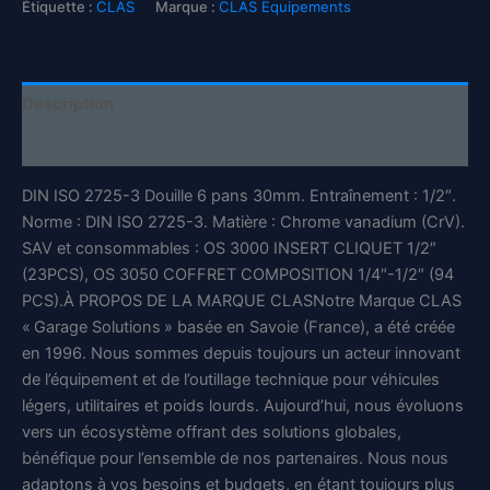
Étiquette :
CLAS
Marque :
CLAS Equipements
CrV
DIN
ISO
2725-
Description
3
-
Informations complémentaires
OS
3017
DIN ISO 2725-3 Douille 6 pans 30mm. Entraînement : 1/2″.
-
CLAS
Norme : DIN ISO 2725-3. Matière : Chrome vanadium (CrV).
Equipements
SAV et consommables : OS 3000 INSERT CLIQUET 1/2″
(23PCS), OS 3050 COFFRET COMPOSITION 1/4″-1/2″ (94
PCS).À PROPOS DE LA MARQUE CLASNotre Marque CLAS
« Garage Solutions » basée en Savoie (France), a été créée
en 1996. Nous sommes depuis toujours un acteur innovant
de l’équipement et de l’outillage technique pour véhicules
légers, utilitaires et poids lourds. Aujourd’hui, nous évoluons
vers un écosystème offrant des solutions globales,
bénéfique pour l’ensemble de nos partenaires. Nous nous
adaptons à vos besoins et budgets, en étant toujours plus