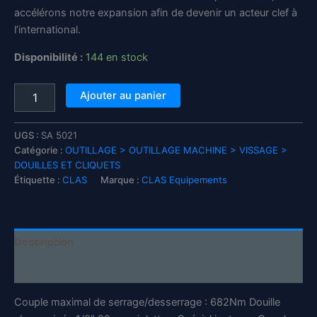
accélérons notre expansion afin de devenir un acteur clef à
l’international.
Disponibilité :
144 en stock
quantité
Ajouter au panier
de
Douille
choc
UGS :
SA 5021
gainée
Catégorie :
OUTILLAGE > OUTILLAGE MACHINE > VISSAGE >
1/2"
DOUILLES ET CLIQUETS
22mm
Étiquette :
CLAS
Marque :
CLAS Equipements
violette
Cr-
Mo
pour
Description
jantes
-
Informations complémentaires
SA
5021
Couple maximal de serrage/desserrage : 682Nm Douille
-
CLAS