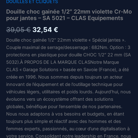
DOUILLES ET CLIQUETS
Douille choc gainée 1/2″ 22mm violette Cr-Mo
pour jantes – SA 5021 – CLAS Equipements
Le
Le
39,05
€
32,54
€
prix
prix
Douille choc gainée 1/2″ 22mm violette « Spécial jantes ».
Couple maximal de serrage/desserrage : 682Nm. Option : 3
initial
actuel
protections en plastique pour douille CHOC 1/2″ 22 mm (SA
était :
est :
5032).À PROPOS DE LA MARQUE CLASNotre Marque
CLAS « Garage Solutions » basée en Savoie (France), a été
39,05 €.
32,54 €.
créée en 1996. Nous sommes depuis toujours un acteur
innovant de l’équipement et de l’outillage technique pour
véhicules légers, utilitaires et poids lourds. Aujourd’hui, nous
évoluons vers un écosystème offrant des solutions
globales, bénéfique pour l’ensemble de nos partenaires.
Nous nous adaptons à vos besoins et budgets, en étant
toujours plus simple et réactif avec des hommes et des
femmes experts, passionnés, au cœur d’une digitalisation à
votre service. Consolidant notre leadership en France, nous