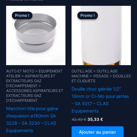
Promo !
Promo !
Promo !
Promo !
AUTO ET MOTO > EQUIPEMENT
OUTILLAGE > OUTILLAGE
ATELIER > ASPIRATEURS ET
MACHINE > VISSAGE > DOUILLES
EXTRACTEURS GAZ
ET CLIQUETS
D'ECHAPPEMENT >
Douille choc gainée 1/2″
ACCESSOIRES ASPIRATEURS ET
EXTRACTEURS GAZ
19mm or Cr-Mo pour jantes
D'ECHAPPEMENT
– SA 5017 – CLAS
Manchon tôle pour gaine
Equipements
d’expulsion ø160mm SA
Le
Le
42,40
€
35,33
€
3228 – SA 3230 – CLAS
prix
prix
initial
actuel
Equipements
Ajouter au panier
était :
est :