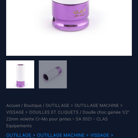
Accueil
/
Boutique
/
OUTILLAGE > OUTILLAGE MACHINE >
VISSAGE > DOUILLES ET CLIQUETS
/ Douille choc gainée 1/2″
22mm violette Cr-Mo pour jantes – SA 5021 – CLAS
Equipements
OUTILLAGE > OUTILLAGE MACHINE > VISSAGE >