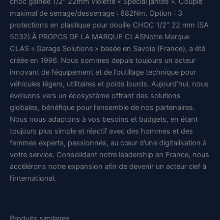
choc gainée 1/2″ 22mm violette « Spécial jantes ». Couple
Equipements
maximal de serrage/desserrage : 682Nm. Option : 3
protections en plastique pour douille CHOC 1/2″ 22 mm (SA
5032).À PROPOS DE LA MARQUE CLASNotre Marque
CLAS « Garage Solutions » basée en Savoie (France), a été
créée en 1996. Nous sommes depuis toujours un acteur
innovant de l’équipement et de l’outillage technique pour
véhicules légers, utilitaires et poids lourds. Aujourd’hui, nous
évoluons vers un écosystème offrant des solutions
globales, bénéfique pour l’ensemble de nos partenaires.
Nous nous adaptons à vos besoins et budgets, en étant
toujours plus simple et réactif avec des hommes et des
femmes experts, passionnés, au cœur d’une digitalisation à
votre service. Consolidant notre leadership en France, nous
accélérons notre expansion afin de devenir un acteur clef à
l’international.
Produits similaires