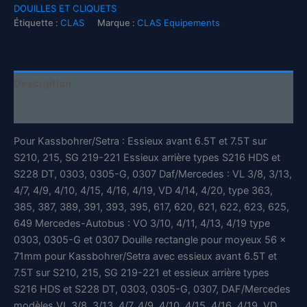
moyeux
DOUILLES ET CLIQUETS
Kassbohrer/Setra/DAF/Mercedes
Étiquette :
CLAS
Marque :
CLAS Equipements
56x71mm
1"
-
OM
Description
0312
-
Informations complémentaires
CLAS
Equipements
Pour Kassbohrer/Setra : Essieux avant 6.5T et 7.5T sur
S210, 215, SG 219-221 Essieux arrière types S216 HDS et
S228 DT, 0303, 0305-G, 0307 Daf/Mercedes : VL 3/8, 3/13,
4/7, 4/9, 4/10, 4/15, 4/16, 4/19, VD 4/14, 4/20, type 363,
385, 387, 389, 391, 393, 395, 617, 620, 621, 622, 623, 625,
649 Mercedes-Autobus : VO 3/10, 4/11, 4/13, 4/19 type
0303, 0305-G et 0307 Douille rectangle pour moyeux 56 x
71mm pour Kassbohrer/Setra avec essieux avant 6.5T et
7.5T sur S210, 215, SG 219-221 et essieux arrière types
S216 HDS et S228 DT, 0303, 0305-G, 0307, DAF/Mercedes
modèles VL 3/8, 3/13, 4/7, 4/9, 4/10, 4/15, 4/16, 4/19, VD