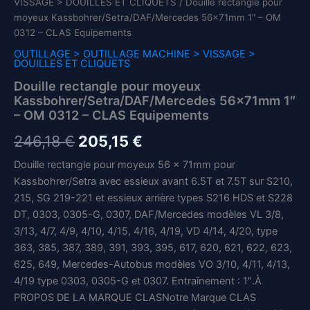
VISSAGE > DOUILLES ET CLIQUETS
/ Douille rectangle pour
moyeux Kassbohrer/Setra/DAF/Mercedes 56x71mm 1″ – OM
0312 – CLAS Equipements
OUTILLAGE > OUTILLAGE MACHINE > VISSAGE >
DOUILLES ET CLIQUETS
Douille rectangle pour moyeux
Kassbohrer/Setra/DAF/Mercedes 56x71mm 1″
– OM 0312 – CLAS Equipements
Le
Le
246,18
€
205,15
€
prix
prix
Douille rectangle pour moyeux 56 x 71mm pour
Kassbohrer/Setra avec essieux avant 6.5T et 7.5T sur S210,
initial
actuel
215, SG 219-221 et essieux arrière types S216 HDS et S228
était :
est :
DT, 0303, 0305-G, 0307, DAF/Mercedes modèles VL 3/8,
3/13, 4/7, 4/9, 4/10, 4/15, 4/16, 4/19, VD 4/14, 4/20, type
246,18 €.
205,15 €.
363, 385, 387, 389, 391, 393, 395, 617, 620, 621, 622, 623,
625, 649, Mercedes-Autobus modèles VO 3/10, 4/11, 4/13,
4/19 type 0303, 0305-G et 0307. Entraînement : 1″.À
PROPOS DE LA MARQUE CLASNotre Marque CLAS