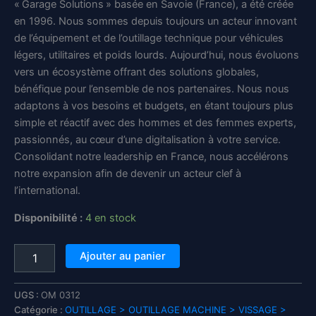
« Garage Solutions » basée en Savoie (France), a été créée
en 1996. Nous sommes depuis toujours un acteur innovant
de l’équipement et de l’outillage technique pour véhicules
légers, utilitaires et poids lourds. Aujourd’hui, nous évoluons
vers un écosystème offrant des solutions globales,
bénéfique pour l’ensemble de nos partenaires. Nous nous
adaptons à vos besoins et budgets, en étant toujours plus
simple et réactif avec des hommes et des femmes experts,
passionnés, au cœur d’une digitalisation à votre service.
Consolidant notre leadership en France, nous accélérons
notre expansion afin de devenir un acteur clef à
l’international.
Disponibilité :
4 en stock
quantité
Ajouter au panier
de
Douille
rectangle
UGS :
OM 0312
pour
Catégorie :
OUTILLAGE > OUTILLAGE MACHINE > VISSAGE >