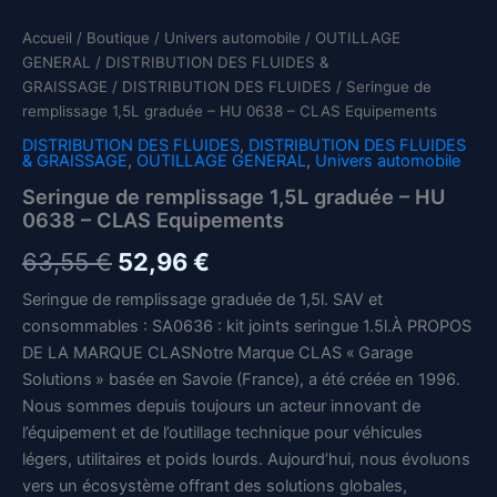
Accueil
/
Boutique
/
Univers automobile
/
OUTILLAGE
GENERAL
/
DISTRIBUTION DES FLUIDES &
GRAISSAGE
/
DISTRIBUTION DES FLUIDES
/ Seringue de
remplissage 1,5L graduée – HU 0638 – CLAS Equipements
DISTRIBUTION DES FLUIDES
,
DISTRIBUTION DES FLUIDES
& GRAISSAGE
,
OUTILLAGE GENERAL
,
Univers automobile
Seringue de remplissage 1,5L graduée – HU
0638 – CLAS Equipements
Le
Le
63,55
€
52,96
€
prix
prix
Seringue de remplissage graduée de 1,5l. SAV et
consommables : SA0636 : kit joints seringue 1.5l.À PROPOS
initial
actuel
DE LA MARQUE CLASNotre Marque CLAS « Garage
était :
est :
Solutions » basée en Savoie (France), a été créée en 1996.
Nous sommes depuis toujours un acteur innovant de
63,55 €.
52,96 €.
l’équipement et de l’outillage technique pour véhicules
légers, utilitaires et poids lourds. Aujourd’hui, nous évoluons
vers un écosystème offrant des solutions globales,