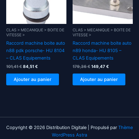
CLAS > MECANIQUE > BOITE DE
CLAS > MECANIQUE > BOITE DE
VITESSE >
VITESSE >
Raccord machine boite auto
Raccord machine boite auto
n88 pdk porsche- HU 8104
n89 honda- HU 8105 –
– CLAS Equipements
CLAS Equipements
Le
Le
Le
Le
101,41
€
84,51
€
179,36
€
149,47
€
prix
prix
prix
prix
initial
actuel
initial
actuel
Ajouter au panier
Ajouter au panier
était :
est :
était :
est :
101,41 €.
84,51 €.
179,36 €.
149,47 €.
Copyright © 2026 Distribution Digitale | Propulsé par
Thème
WordPress Astra