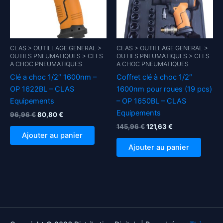
CLAS > OUTILLAGE GENERAL >
CLAS > OUTILLAGE GENERAL >
OUTILS PNEUMATIQUES > CLES
OUTILS PNEUMATIQUES > CLES
A CHOC PNEUMATIQUES
A CHOC PNEUMATIQUES
Clé a choc 1/2″ 1600nm –
Coffret clé à choc 1/2″
OP 1622BL – CLAS
1600nm pour roues (19 pcs)
Equipements
– OP 1650BL – CLAS
Equipements
Le
Le
96,96
€
80,80
€
prix
prix
Le
Le
145,96
€
121,63
€
initial
actuel
prix
prix
Ajouter au panier
était :
est :
initial
actuel
Ajouter au panier
96,96 €.
80,80 €.
était :
est :
145,96 €.
121,63 €.