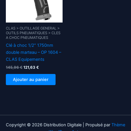
CLAS > OUTILLAGE GENERAL >
OUTILS PNEUMATIQUES > CLES
A CHOC PNEUMATIQUES
Clé à choc 1/2″ 1750nm
double marteau – OP 1604 –
CLAS Equipements
Le
Le
145,96
€
121,63
€
prix
prix
initial
actuel
Ajouter au panier
était :
est :
145,96 €.
121,63 €.
Copyright © 2026 Distribution Digitale | Propulsé par
Thème