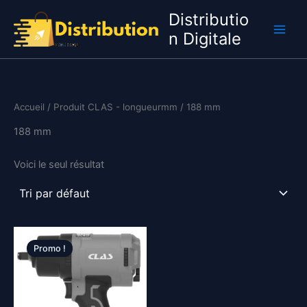
Aller
Distributio
au
n Digitale
contenu
Accueil
/ Produit CLAS - longueurmm / 188 mm
188 mm
Voici le seul résultat
Promo !