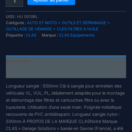
Ajouter au panier
de
Clé
à
UGS :
HU 0010BL
sangle
Catégorie :
AUTO ET MOTO > OUTILS ET DEPANNAGE >
cartouche
OUTILLAGE DE VIDANGE > CLES FILTRES A HUILE
déssicateur
Étiquette :
CLAS
Marque :
CLAS Equipements
pour
véhicules
VL,
VUL,
Description
PL
-
Informations complémentaires
HU
0010BL
Longueur sangle : 500mm Clé à sangle pour entretien des
-
CLAS
véhicules VL, VUL, PL, idéalement adaptée pour le montage
Equipements
et démontage des filtres et cartouches filtre ou avec la
tuyauterie. Utilisation d’une seule main. Poignée métallique
recouverte de PVC antidérapant. Longueur sangle nylon :
500mm.À PROPOS DE LA MARQUE CLASNotre Marque
CLAS « Garage Solutions » basée en Savoie (France), a été