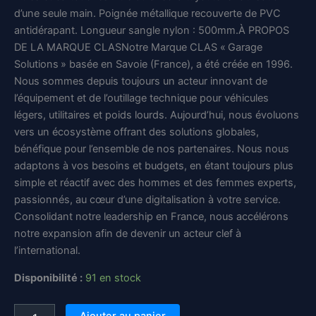
était :
est :
d’une seule main. Poignée métallique recouverte de PVC
antidérapant. Longueur sangle nylon : 500mm.À PROPOS
30,14 €.
25,12 €.
DE LA MARQUE CLASNotre Marque CLAS « Garage
Solutions » basée en Savoie (France), a été créée en 1996.
Nous sommes depuis toujours un acteur innovant de
l’équipement et de l’outillage technique pour véhicules
légers, utilitaires et poids lourds. Aujourd’hui, nous évoluons
vers un écosystème offrant des solutions globales,
bénéfique pour l’ensemble de nos partenaires. Nous nous
adaptons à vos besoins et budgets, en étant toujours plus
simple et réactif avec des hommes et des femmes experts,
passionnés, au cœur d’une digitalisation à votre service.
Consolidant notre leadership en France, nous accélérons
notre expansion afin de devenir un acteur clef à
l’international.
Disponibilité :
91 en stock
quantité