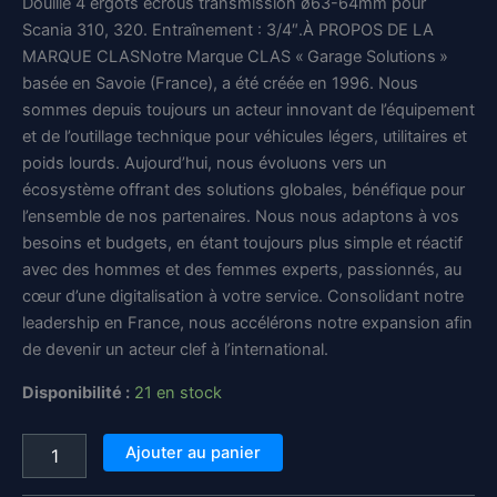
prix
prix
Douille 4 ergots écrous transmission ø63-64mm pour
Scania 310, 320. Entraînement : 3/4″.À PROPOS DE LA
initial
actuel
MARQUE CLASNotre Marque CLAS « Garage Solutions »
était :
est :
basée en Savoie (France), a été créée en 1996. Nous
sommes depuis toujours un acteur innovant de l’équipement
155,98 €.
129,98 €.
et de l’outillage technique pour véhicules légers, utilitaires et
poids lourds. Aujourd’hui, nous évoluons vers un
écosystème offrant des solutions globales, bénéfique pour
l’ensemble de nos partenaires. Nous nous adaptons à vos
besoins et budgets, en étant toujours plus simple et réactif
avec des hommes et des femmes experts, passionnés, au
cœur d’une digitalisation à votre service. Consolidant notre
leadership en France, nous accélérons notre expansion afin
de devenir un acteur clef à l’international.
Disponibilité :
21 en stock
quantité
Ajouter au panier
de
Douille