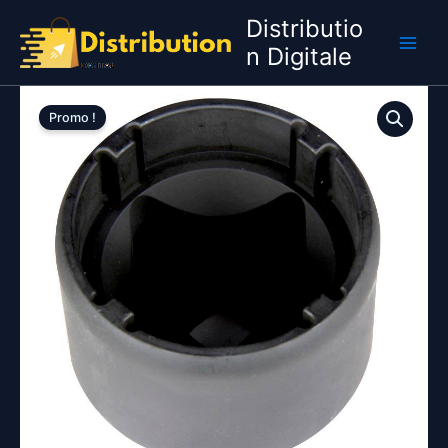
Aller
Distributio
au
n Digitale
contenu
Promo !