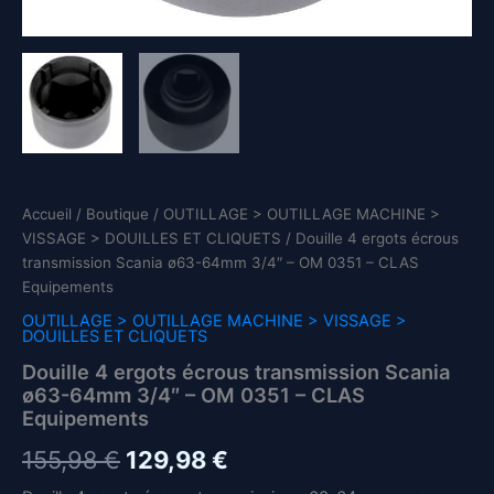
Accueil
/
Boutique
/
OUTILLAGE > OUTILLAGE MACHINE >
VISSAGE > DOUILLES ET CLIQUETS
/ Douille 4 ergots écrous
transmission Scania ø63-64mm 3/4″ – OM 0351 – CLAS
Equipements
OUTILLAGE > OUTILLAGE MACHINE > VISSAGE >
DOUILLES ET CLIQUETS
Douille 4 ergots écrous transmission Scania
ø63-64mm 3/4″ – OM 0351 – CLAS
Equipements
Le
Le
155,98
€
129,98
€