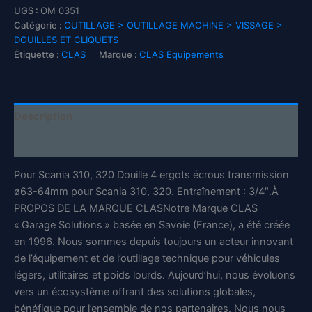
4
UGS :
OM 0351
ergots
Catégorie :
OUTILLAGE > OUTILLAGE MACHINE > VISSAGE >
écrous
DOUILLES ET CLIQUETS
transmission
Étiquette :
CLAS
Marque :
CLAS Equipements
Scania
ø63-
64mm
3/4"
Description
-
OM
Informations complémentaires
0351
-
Pour Scania 310, 320 Douille 4 ergots écrous transmission
CLAS
Equipements
ø63-64mm pour Scania 310, 320. Entraînement : 3/4″.À
PROPOS DE LA MARQUE CLASNotre Marque CLAS
« Garage Solutions » basée en Savoie (France), a été créée
en 1996. Nous sommes depuis toujours un acteur innovant
de l’équipement et de l’outillage technique pour véhicules
légers, utilitaires et poids lourds. Aujourd’hui, nous évoluons
vers un écosystème offrant des solutions globales,
bénéfique pour l’ensemble de nos partenaires. Nous nous