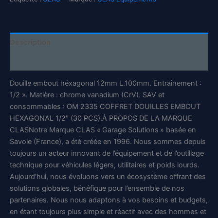
1/2''
CrV
-
SA
Description
0385
-
Informations complémentaires
CLAS
Equipements
Douille embout héxagonal 12mm L.100mm. Entraînement :
1/2 ». Matière : chrome vanadium (CrV). SAV et
consommables : OM 2335 COFFRET DOUILLES EMBOUT
HEXAGONAL 1/2″ (30 PCS).À PROPOS DE LA MARQUE
CLASNotre Marque CLAS « Garage Solutions » basée en
Savoie (France), a été créée en 1996. Nous sommes depuis
toujours un acteur innovant de l’équipement et de l’outillage
technique pour véhicules légers, utilitaires et poids lourds.
Aujourd’hui, nous évoluons vers un écosystème offrant des
solutions globales, bénéfique pour l’ensemble de nos
partenaires. Nous nous adaptons à vos besoins et budgets,
en étant toujours plus simple et réactif avec des hommes et