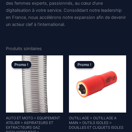
des femmes experts, passionnés, au cœur d’une
digitalisation à votre service. Consolidant notre leadership
en France, nous accélérons notre expansion afin de devenir
un acteur clef à l’international.
Produits similaires
Promo !
Promo !
Promo !
Promo !
AUTO ET MOTO > EQUIPEMENT
OUTILLAGE > OUTILLAGE A
ATELIER > ASPIRATEURS ET
MAIN > OUTILS ISOLES >
EXTRACTEURS GAZ
DOUILLES ET CLIQUETS ISOLES