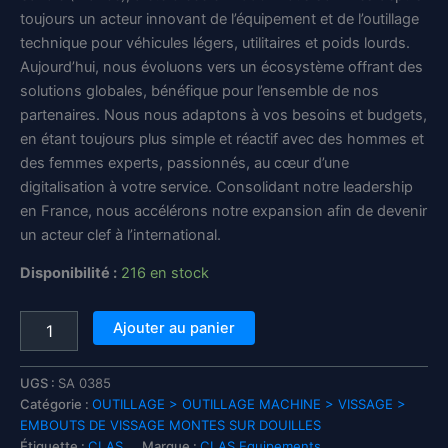
toujours un acteur innovant de l’équipement et de l’outillage
technique pour véhicules légers, utilitaires et poids lourds.
Aujourd’hui, nous évoluons vers un écosystème offrant des
solutions globales, bénéfique pour l’ensemble de nos
partenaires. Nous nous adaptons à vos besoins et budgets,
en étant toujours plus simple et réactif avec des hommes et
des femmes experts, passionnés, au cœur d’une
digitalisation à votre service. Consolidant notre leadership
en France, nous accélérons notre expansion afin de devenir
un acteur clef à l’international.
Disponibilité :
216 en stock
quantité
Ajouter au panier
de
Douille
embout
UGS :
SA 0385
héxagonal
Catégorie :
OUTILLAGE > OUTILLAGE MACHINE > VISSAGE >
12mm
EMBOUTS DE VISSAGE MONTES SUR DOUILLES
L.100mm
Étiquette :
CLAS
Marque :
CLAS Equipements