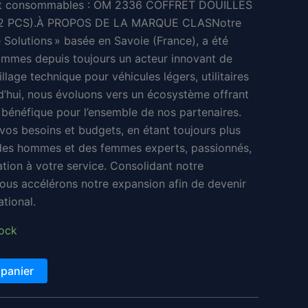
et consommables : OM 2336 COFFRET DOUILLES
actuel
32 PCS).À PROPOS DE LA MARQUE CLASNotre
est :
olutions » basée en Savoie (France), a été
ommes depuis toujours un acteur innovant de
.
16,77 €.
illage technique pour véhicules légers, utilitaires
rd’hui, nous évoluons vers un écosystème offrant
 bénéfique pour l’ensemble de nos partenaires.
os besoins et budgets, en étant toujours plus
 des hommes et des femmes experts, passionnés,
ation à votre service. Consolidant notre
nous accélérons notre expansion afin de devenir
ational.
tock
 panier