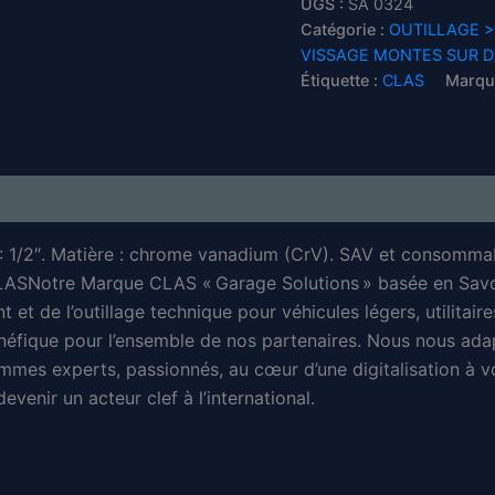
UGS :
SA 0324
ribe
Catégorie :
OUTILLAGE >
M13
VISSAGE MONTES SUR D
L.200mm
Étiquette :
CLAS
Marqu
1/2''
CrV
-
SA
0324
-
CLAS
Equipements
t : 1/2″. Matière : chrome vanadium (CrV). SAV et cons
Notre Marque CLAS « Garage Solutions » basée en Savoi
 et de l’outillage technique pour véhicules légers, utilitair
néfique pour l’ensemble de nos partenaires. Nous nous ada
mmes experts, passionnés, au cœur d’une digitalisation à vo
venir un acteur clef à l’international.