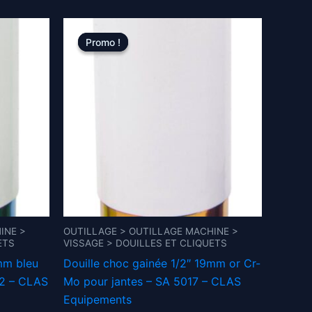
Promo !
Promo !
INE >
OUTILLAGE > OUTILLAGE MACHINE >
ETS
VISSAGE > DOUILLES ET CLIQUETS
mm bleu
Douille choc gainée 1/2″ 19mm or Cr-
22 – CLAS
Mo pour jantes – SA 5017 – CLAS
Equipements