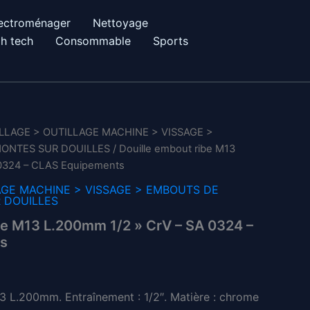
ectroménager
Nettoyage
h tech
Consommable
Sports
LLAGE > OUTILLAGE MACHINE > VISSAGE >
MONTES SUR DOUILLES
/ Douille embout ribe M13
 0324 – CLAS Equipements
AGE MACHINE > VISSAGE > EMBOUTS DE
 DOUILLES
be M13 L.200mm 1/2 » CrV – SA 0324 –
s
Le
prix
3 L.200mm. Entraînement : 1/2″. Matière : chrome