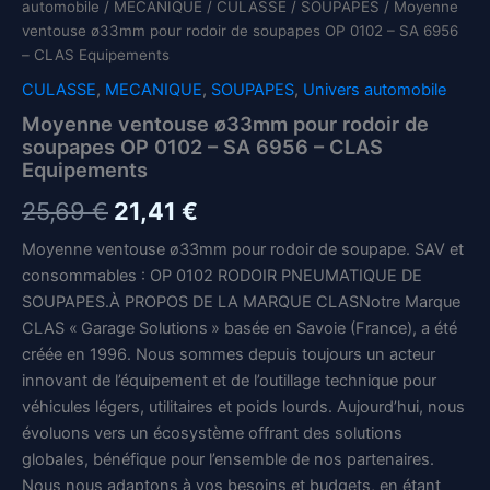
automobile
/
MECANIQUE
/
CULASSE
/
SOUPAPES
/ Moyenne
ventouse ø33mm pour rodoir de soupapes OP 0102 – SA 6956
– CLAS Equipements
CULASSE
,
MECANIQUE
,
SOUPAPES
,
Univers automobile
Moyenne ventouse ø33mm pour rodoir de
soupapes OP 0102 – SA 6956 – CLAS
Equipements
Le
Le
25,69
€
21,41
€
prix
prix
Moyenne ventouse ø33mm pour rodoir de soupape. SAV et
consommables : OP 0102 RODOIR PNEUMATIQUE DE
initial
actuel
SOUPAPES.À PROPOS DE LA MARQUE CLASNotre Marque
était :
est :
CLAS « Garage Solutions » basée en Savoie (France), a été
créée en 1996. Nous sommes depuis toujours un acteur
25,69 €.
21,41 €.
innovant de l’équipement et de l’outillage technique pour
véhicules légers, utilitaires et poids lourds. Aujourd’hui, nous
évoluons vers un écosystème offrant des solutions
globales, bénéfique pour l’ensemble de nos partenaires.
Nous nous adaptons à vos besoins et budgets, en étant