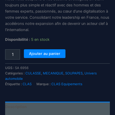
toujours plus simple et réactif avec des hommes et des
femmes experts, passionnés, au cœur d’une digitalisation à
votre service. Consolidant notre leadership en France, nous
accélérons notre expansion afin de devenir un acteur clef à
l’international.
Disponibilité :
5 en stock
quantité
Ajouter au panier
de
Moyenne
ventouse
UGS :
SA 6956
ø33mm
Catégories :
CULASSE
,
MECANIQUE
,
SOUPAPES
,
Univers
pour
automobile
rodoir
Étiquette :
CLAS
Marque :
CLAS Equipements
de
soupapes
OP
0102
Description
-
SA