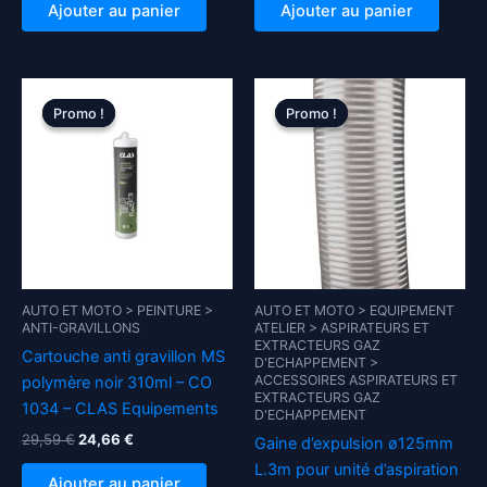
initial
actuel
initial
actuel
Ajouter au panier
Ajouter au panier
était :
est :
était :
est :
27,91 €.
23,26 €.
41,28 €.
34,40 €.
Promo !
Promo !
Promo !
Promo !
AUTO ET MOTO > PEINTURE >
AUTO ET MOTO > EQUIPEMENT
ANTI-GRAVILLONS
ATELIER > ASPIRATEURS ET
EXTRACTEURS GAZ
Cartouche anti gravillon MS
D'ECHAPPEMENT >
ACCESSOIRES ASPIRATEURS ET
polymère noir 310ml – CO
EXTRACTEURS GAZ
1034 – CLAS Equipements
D'ECHAPPEMENT
Le
Le
29,59
€
24,66
€
Gaine d’expulsion ø125mm
prix
prix
L.3m pour unité d’aspiration
initial
actuel
Ajouter au panier