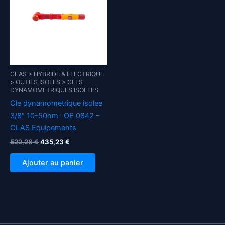
CLAS > HYBRIDE & ELECTRIQUE
> OUTILS ISOLES > CLES
DYNAMOMETRIQUES ISOLEES
Cle dynamometrique isolee
3/8″ 10-50nm- OE 0842 –
CLAS Equipements
Le
Le
522,28
€
435,23
€
prix
prix
initial
actuel
Ajouter au panier
était :
est :
522,28 €.
435,23 €.