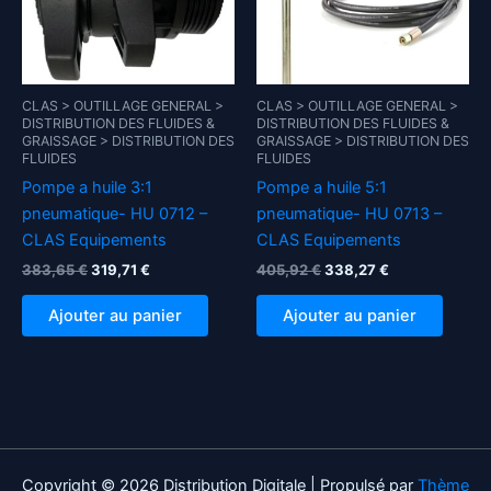
CLAS > OUTILLAGE GENERAL >
CLAS > OUTILLAGE GENERAL >
DISTRIBUTION DES FLUIDES &
DISTRIBUTION DES FLUIDES &
GRAISSAGE > DISTRIBUTION DES
GRAISSAGE > DISTRIBUTION DES
FLUIDES
FLUIDES
Pompe a huile 3:1
Pompe a huile 5:1
pneumatique- HU 0712 –
pneumatique- HU 0713 –
CLAS Equipements
CLAS Equipements
Le
Le
Le
Le
383,65
€
319,71
€
405,92
€
338,27
€
prix
prix
prix
prix
initial
actuel
initial
actuel
Ajouter au panier
Ajouter au panier
était :
est :
était :
est :
383,65 €.
319,71 €.
405,92 €.
338,27 €.
Copyright © 2026 Distribution Digitale | Propulsé par
Thème