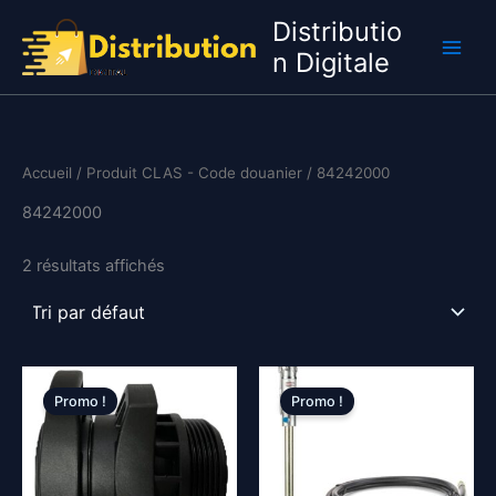
Aller
Distributio
au
n Digitale
contenu
Accueil
/ Produit CLAS - Code douanier / 84242000
84242000
2 résultats affichés
Promo !
Promo !