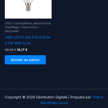
DOD > Quincaillerie, électricité et
chauffage > Electricité >
Ampoules
AMP LED FLAM E14 470LM
4.5W WW CLAI
Le
Le
26,16
€
18,17
€
prix
prix
initial
actuel
Ajouter au panier
était :
est :
26,16 €.
18,17 €.
Copyright © 2026 Distribution Digitale | Propulsé par
Thème
WordPress Astra